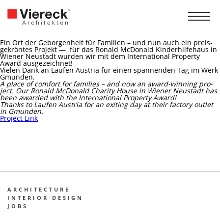
Ein Ort der Gebor­gen­heit für Fami­li­en – und nun auch ein preis­
ge­krön­tes Pro­jekt — für das Ronald McDo­nald Kin­der­hil­fe­haus in
Wie­ner Neu­stadt wur­den wir mit dem Inter­na­tio­nal Pro­per­ty
Award aus­ge­zeich­net!
Vie­len Dank an Lau­fen Aus­tria für einen span­nen­den Tag im Werk
Gmun­den.
A place of com­fort for fami­lies – and now an award-win­ning pro­
ject. Our Ronald McDo­nald Cha­ri­ty House in Wie­ner Neu­stadt has
been award­ed with the Inter­na­tio­nal Pro­per­ty Award!
Thanks to Lau­fen Aus­tria for an exi­ting day at their fac­to­ry out­let
in Gmun­den.
Pro­ject Link
ARCHITECTURE
INTE­RI­OR DESIGN
JOBS