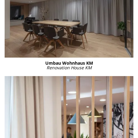
Umbau Wohn­haus KM
Reno­va­ti­on House KM