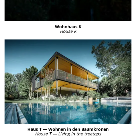
Wohn­haus K
House K
Haus T — Woh­nen in den Baum­kro­nen
House T — Living in the tree­tops