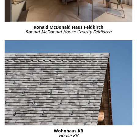
Ronald McDo­nald Haus Feld­kirch
Ronald McDo­nald House Cha­ri­ty Feld­kirch
Wohn­haus KB
House KB