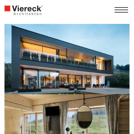
Wohn­haus P
House P