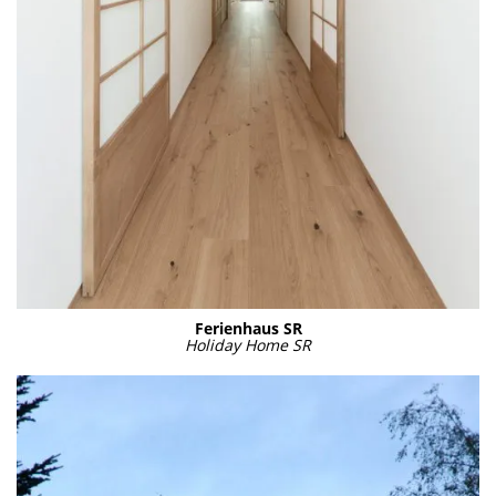
Feri­en­haus SR
Holi­day Home SR