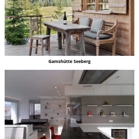
Gams­hüt­te See­berg