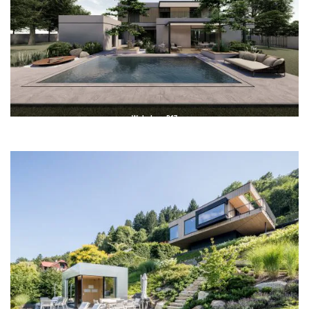
Wohn­haus P17
House P17