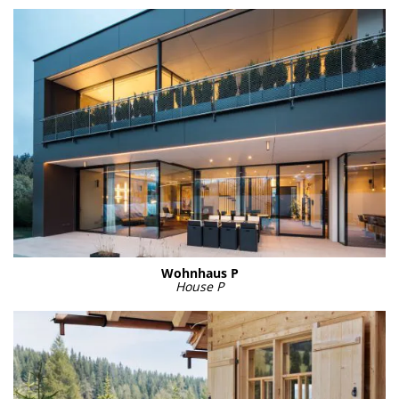
Wohn­haus P
House P