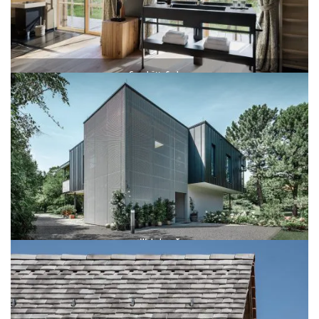
Gams­hüt­te See­berg
Gams­hüt­te See­berg
Wohn­haus T
House T