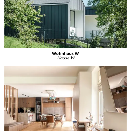
Wohn­haus W
House W