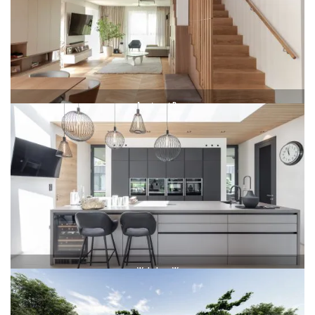
Apart­ment B.
Apart­ment B.
Wohn­haus W
House W