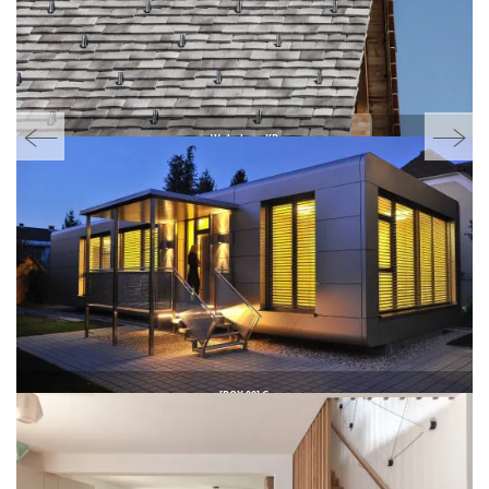
Wohn­haus KB
House KB
[BOX 09] G
[BOX 09] G