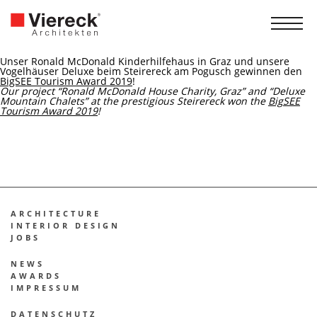
Unser Ronald McDo­nald Kin­der­hil­fe­haus in Graz und unse­re
Vogel­häu­ser Delu­xe beim Stei­re­reck am Pogusch gewin­nen den
Big­SEE Tou­rism Award 2019
!
Our pro­ject “Ronald McDo­nald House Cha­ri­ty, Graz” and “Delu­xe
Moun­tain Cha­lets” at the pres­ti­gious Stei­re­reck won the
Big­SEE
Tou­rism Award 2019
!
ARCHITECTURE
INTE­RI­OR DESIGN
JOBS
NEWS
AWARDS
IMPRES­SUM
DATEN­SCHUTZ