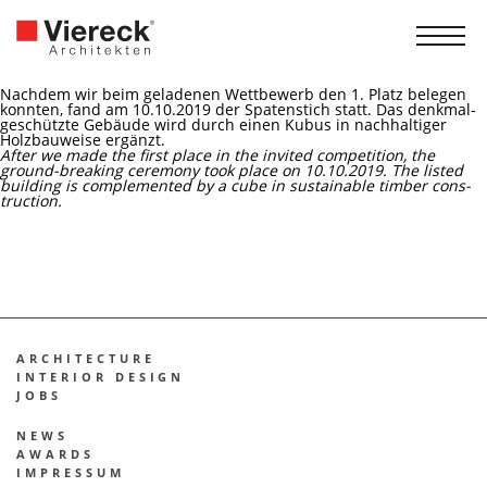
Nach­dem wir beim gela­de­nen Wett­be­werb den 1. Platz bele­gen
konn­ten, fand am 10.10.2019 der Spa­ten­stich statt. Das denk­mal­
ge­schütz­te Gebäu­de wird durch einen Kubus in nach­hal­ti­ger
Holz­bau­wei­se ergänzt.
After we made the first place in the invi­ted com­pe­ti­ti­on, the
ground-brea­king cerem­o­ny took place on 10.10.2019.
The lis­ted
buil­ding is com­ple­men­ted by a cube in sus­tainable tim­ber con­s­
truc­tion.
ARCHITECTURE
INTE­RI­OR DESIGN
JOBS
NEWS
AWARDS
IMPRES­SUM